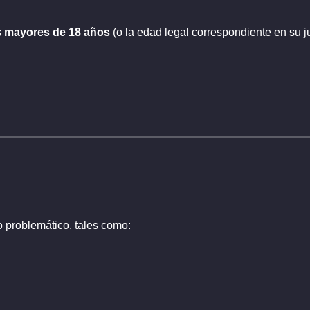
s
mayores de 18 años
(o la edad legal correspondiente en su ju
 problemático, tales como: