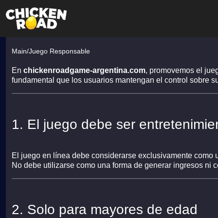
Main
/
Juego Responsable
En
chickenroadgame-argentina.com
, promovemos el jue
fundamental que los usuarios mantengan el control sobre s
1. El juego debe ser entretenimie
El juego en línea debe considerarse exclusivamente como un
No debe utilizarse como una forma de generar ingresos ni 
2. Solo para mayores de edad