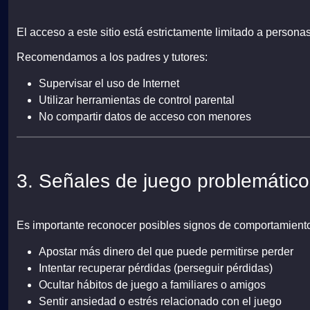
El acceso a este sitio está estrictamente limitado a persona
Recomendamos a los padres y tutores:
Supervisar el uso de Internet
Utilizar herramientas de control parental
No compartir datos de acceso con menores
3. Señales de juego problemático
Es importante reconocer posibles signos de comportamiento
Apostar más dinero del que puede permitirse perder
Intentar recuperar pérdidas (perseguir pérdidas)
Ocultar hábitos de juego a familiares o amigos
Sentir ansiedad o estrés relacionado con el juego